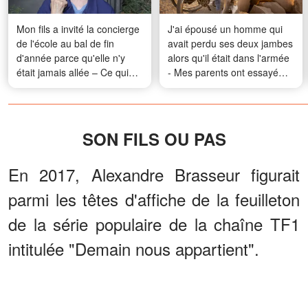
Mon fils a invité la concierge
J'ai épousé un homme qui
de l'école au bal de fin
avait perdu ses deux jambes
d'année parce qu'elle n'y
alors qu'il était dans l'armée
était jamais allée – Ce qui
- Mes parents ont essayé
s'est passé pendant leur
d'empêcher le mariage,
danse a laissé tout le monde
jusqu'à ce qu'un invité entre
sans voix
et les fasse pâlir
SON FILS OU PAS
En 2017, Alexandre Brasseur figurait
parmi les têtes d'affiche de la feuilleton
de la série populaire de la chaîne TF1
intitulée "Demain nous appartient".