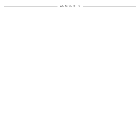
ANNONCES
C'est grand-mère May qui m'a élevé
après que mes parents se sont éloignés