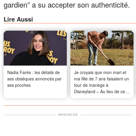
gardien” a su accepter son authenticité.
Lire Aussi
Nadia Farès : les détails de
Je croyais que mon mari et
ses obsèques annoncés par
ma fille de 7 ans faisaient un
ses proches
tour de manège à
Disneyland – Au lieu de cela,
je l’ai vu en train de creuser
quelque chose dans le sol
derrière notre maison au
ANNONCES
bord du lac