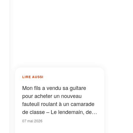
LIRE AUSSI
Mon fils a vendu sa guitare
pour acheter un nouveau
fauteuil roulant à un camarade
de classe – Le lendemain, des
policiers se sont présentés
07 mai 2026
chez nous