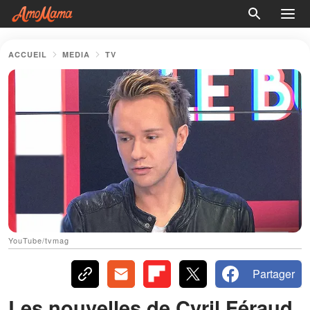
ACCUEIL
MEDIA
TV
YouTube/tvmag
Partager
Les nouvelles de Cyril Féraud