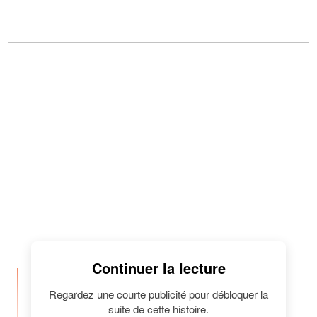
Continuer la lecture
"Je te présente mes sincères
Regardez une courte publicité pour débloquer la
condoléances Cyril. Quelque
suite de cette histoire.