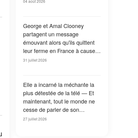
04 août 2026
George et Amal Clooney
partagent un message
émouvant alors qu'ils quittent
leur ferme en France à cause
des feux de forêt — Tous les
31 juillet 2026
détails
Elle a incarné la méchante la
plus détestée de la télé — Et
maintenant, tout le monde ne
cesse de parler de son
apparition dans la nouvelle
27 juillet 2026
version de « La Petite Maison
u
dans la prairie » — Photos