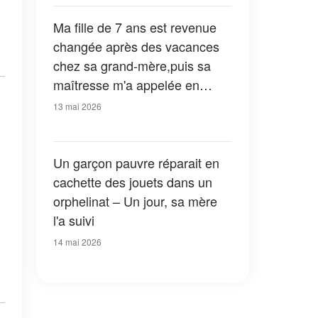
Ma fille de 7 ans est revenue
changée après des vacances
chez sa grand-mère,puis sa
maîtresse m'a appelée en
s'écriant : « Il faut que vous
13 mai 2026
voyiez son dessin ! Venez tout
de suite à l'école ! »
Un garçon pauvre réparait en
cachette des jouets dans un
orphelinat – Un jour, sa mère
l'a suivi
14 mai 2026