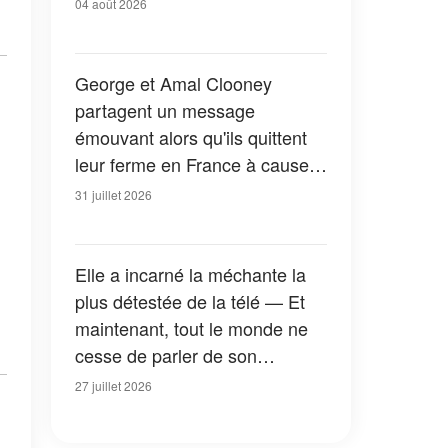
04 août 2026
George et Amal Clooney
partagent un message
émouvant alors qu'ils quittent
leur ferme en France à cause
des feux de forêt — Tous les
31 juillet 2026
détails
Elle a incarné la méchante la
plus détestée de la télé — Et
maintenant, tout le monde ne
cesse de parler de son
apparition dans la nouvelle
27 juillet 2026
version de « La Petite Maison
dans la prairie » — Photos