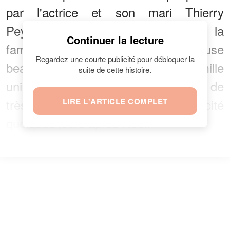
par l'actrice et son mari Thierry
Peythieu, on a pu constater que la
Continuer la lecture
famille est heureuse et s'amuse
Regardez une courte publicité pour débloquer la
beaucoup. En résumé, c'est une famille
suite de cette histoire.
unie et remplie de bonheur qui jouit de
très bons instants de complicité
LIRE L'ARTICLE COMPLET
quelques jours après Noël.