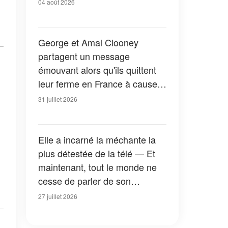
04 août 2026
George et Amal Clooney
partagent un message
émouvant alors qu'ils quittent
leur ferme en France à cause
des feux de forêt — Tous les
31 juillet 2026
détails
Elle a incarné la méchante la
plus détestée de la télé — Et
maintenant, tout le monde ne
cesse de parler de son
apparition dans la nouvelle
27 juillet 2026
version de « La Petite Maison
dans la prairie » — Photos