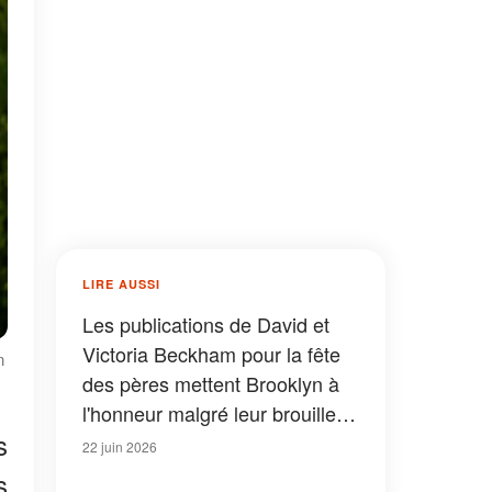
LIRE AUSSI
Les publications de David et
Victoria Beckham pour la fête
n
des pères mettent Brooklyn à
l'honneur malgré leur brouille
s
— et les internautes ont
22 juin 2026
remarqué un détail révélateur
s