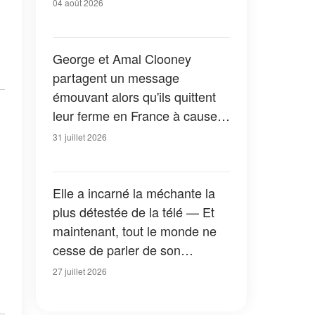
04 août 2026
George et Amal Clooney
partagent un message
émouvant alors qu'ils quittent
leur ferme en France à cause
des feux de forêt — Tous les
31 juillet 2026
détails
Elle a incarné la méchante la
plus détestée de la télé — Et
maintenant, tout le monde ne
cesse de parler de son
apparition dans la nouvelle
27 juillet 2026
version de « La Petite Maison
dans la prairie » — Photos