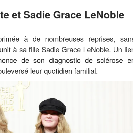
ate et Sadie Grace LeNoble
xprimée à de nombreuses reprises, san
l’unit à sa fille Sadie Grace LeNoble. Un lie
nnonce de son diagnostic de sclérose e
leversé leur quotidien familial.