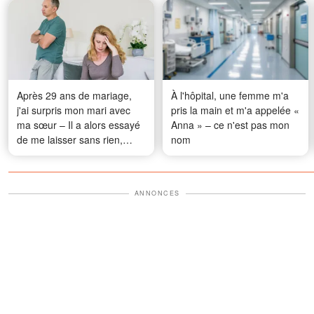
Après 29 ans de mariage,
À l'hôpital, une femme m'a
j'ai surpris mon mari avec
pris la main et m'a appelée «
ma sœur – Il a alors essayé
Anna » – ce n'est pas mon
de me laisser sans rien,
nom
mais j'ai présenté un
enregistrement à l'audience
qui a laissé tout le monde
ANNONCES
bouche bée