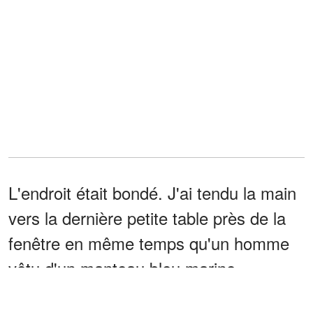
L'endroit était bondé. J'ai tendu la main
vers la dernière petite table près de la
fenêtre en même temps qu'un homme
vêtu d'un manteau bleu marine.
« Oh », ai-je dit en retirant ma main. «