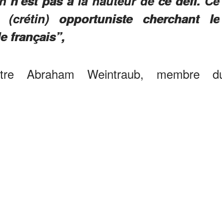
n'est pas à la hauteur de ce défi. Ce
 (crétin) opportuniste cherchant le
e français”,
tre Abraham Weintraub, membre d