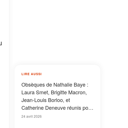
u
LIRE AUSSI
Obsèques de Nathalie Baye :
Laura Smet, Brigitte Macron,
Jean-Louis Borloo, et
Catherine Deneuve réunis pour
un dernier adieu
24 avril 2026