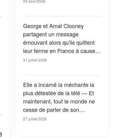
04 août 2026
George et Amal Clooney
partagent un message
émouvant alors qu'ils quittent
leur ferme en France à cause
des feux de forêt — Tous les
31 juillet 2026
détails
Elle a incarné la méchante la
plus détestée de la télé — Et
maintenant, tout le monde ne
cesse de parler de son
apparition dans la nouvelle
27 juillet 2026
version de « La Petite Maison
e
dans la prairie » — Photos