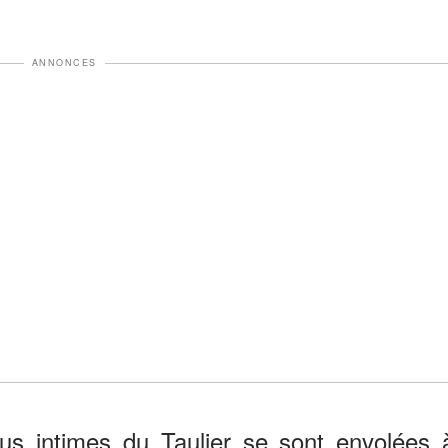
ANNONCES
lus intimes du Taulier se sont envolées 