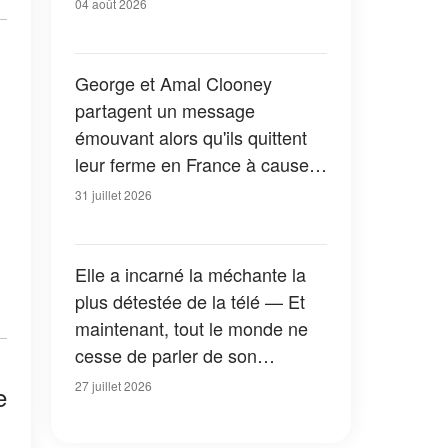
04 août 2026
George et Amal Clooney
partagent un message
émouvant alors qu'ils quittent
leur ferme en France à cause
des feux de forêt — Tous les
31 juillet 2026
détails
Elle a incarné la méchante la
plus détestée de la télé — Et
maintenant, tout le monde ne
cesse de parler de son
apparition dans la nouvelle
27 juillet 2026
e
version de « La Petite Maison
dans la prairie » — Photos