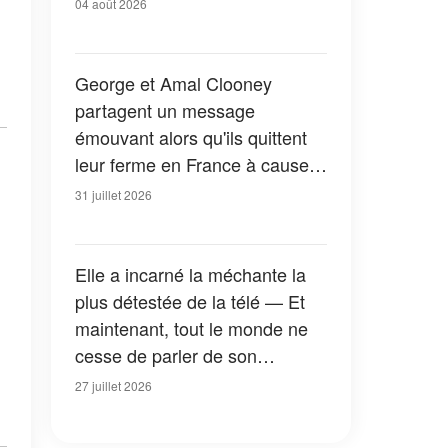
04 août 2026
George et Amal Clooney
partagent un message
émouvant alors qu'ils quittent
leur ferme en France à cause
des feux de forêt — Tous les
31 juillet 2026
détails
Elle a incarné la méchante la
plus détestée de la télé — Et
maintenant, tout le monde ne
cesse de parler de son
apparition dans la nouvelle
27 juillet 2026
version de « La Petite Maison
dans la prairie » — Photos