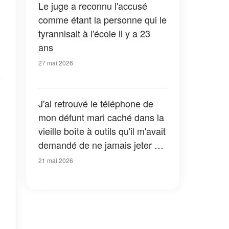
Le juge a reconnu l'accusé
comme étant la personne qui le
tyrannisait à l'école il y a 23
ans
27 mai 2026
J'ai retrouvé le téléphone de
mon défunt mari caché dans la
vieille boîte à outils qu'il m'avait
demandé de ne jamais jeter –
La dernière vidéo qu'il y avait
21 mai 2026
enregistrée datait de la veille
de son décès