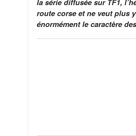
la série diffusée sur TF1, l’h
route corse et ne veut plus y 
énormément le caractère des