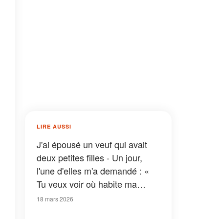
LIRE AUSSI
J'ai épousé un veuf qui avait
deux petites filles - Un jour,
l'une d'elles m'a demandé : «
Tu veux voir où habite ma
maman ? », puis elle m'a
18 mars 2026
conduite jusqu'à la porte du