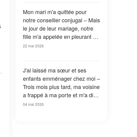
sous-sol
Mon mari m'a quittée pour
notre conseiller conjugal – Mais
s
le jour de leur mariage, notre
fille m'a appelée en pleurant et
m'a dit : « Maman, il faut que tu
22 mai 2026
viennes tout de suite »
J'ai laissé ma sœur et ses
enfants emménager chez moi –
Trois mois plus tard, ma voisine
a frappé à ma porte et m'a dit :
« Vous devriez aller voir ce qu'il
04 mai 2026
y a dans votre cave. Tout de
suite. »