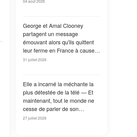
04 août 2026
George et Amal Clooney
partagent un message
émouvant alors qu'ils quittent
leur ferme en France à cause
des feux de forêt — Tous les
31 juillet 2026
détails
Elle a incarné la méchante la
plus détestée de la télé — Et
maintenant, tout le monde ne
cesse de parler de son
apparition dans la nouvelle
27 juillet 2026
version de « La Petite Maison
dans la prairie » — Photos