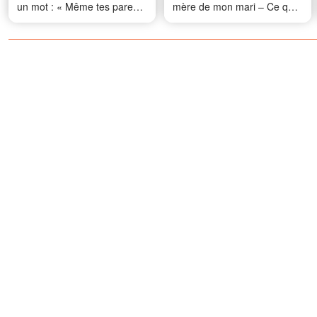
un mot : « Même tes parents
mère de mon mari – Ce que
biologiques ne voulaient pas
j'ai trouvé dans son placard
de toi » – Une minute plus
le jour de son décès m'a
tard, le karma lui a remis les
laissée sans voix
idées en place