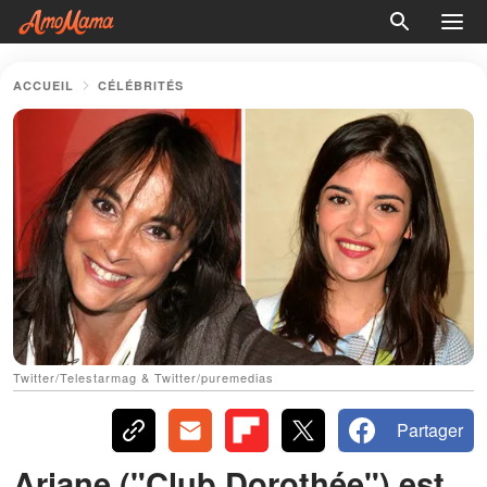
ACCUEIL
CÉLÉBRITÉS
Twitter/Telestarmag & Twitter/puremedias
Partager
Ariane ("Club Dorothée") est