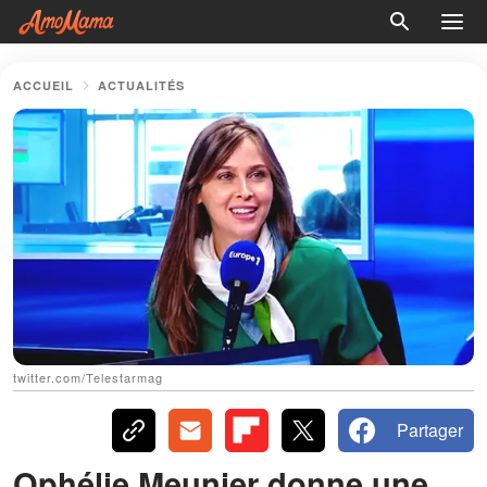
ACCUEIL
ACTUALITÉS
twitter.com/Telestarmag
Partager
Ophélie Meunier donne une