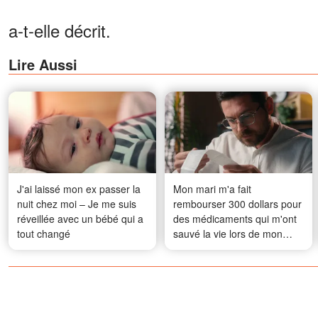
a-t-elle décrit.
Lire Aussi
J'ai laissé mon ex passer la
Mon mari m'a fait
nuit chez moi – Je me suis
rembourser 300 dollars pour
réveillée avec un bébé qui a
des médicaments qui m'ont
tout changé
sauvé la vie lors de mon
accouchement compliqué –
Sa mère n'a rien dit, mais ce
qu'elle a fait ensuite lui a
donné une leçon qu'il
n'oubliera jamais