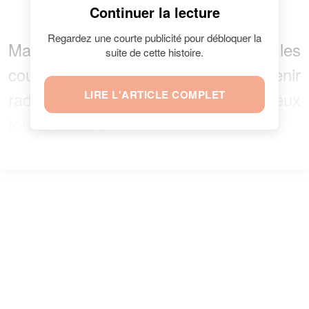
Continuer la lecture
Regardez une courte publicité pour débloquer la
Mais quand l’amour est solide, les
suite de cette histoire.
couples peuvent avoir un avenir
radieux. Serait-ce le cas des deux
LIRE L'ARTICLE COMPLET
tourtereaux ?