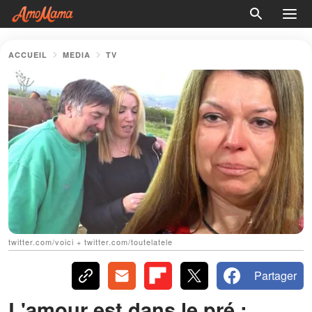
ACCUEIL
MEDIA
TV
twitter.com/voici + twitter.com/toutelatele
Partager
L'amour est dans le pré :