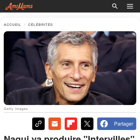
ACCUEIL
CÉLÉBRITÉS
Getty Images
Partager
Nagui va produire "Intervilles"