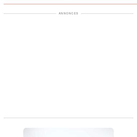
a 25 ans
commencé à tourner
ANNONCES