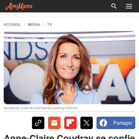
ACCUEIL
MEDIA
TV
facebook.com/AnneClaireCoudrayOfficiel
Partager
Anne-Claire Coudray se confie