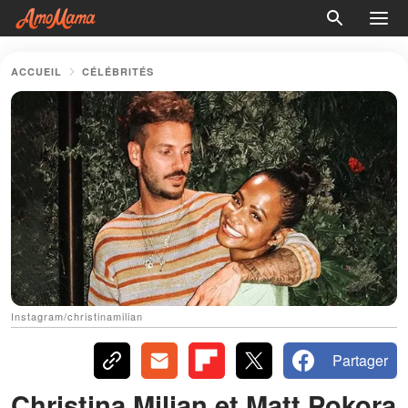
ACCUEIL
CÉLÉBRITÉS
Instagram/christinamilian
Partager
Christina Milian et Matt Pokora