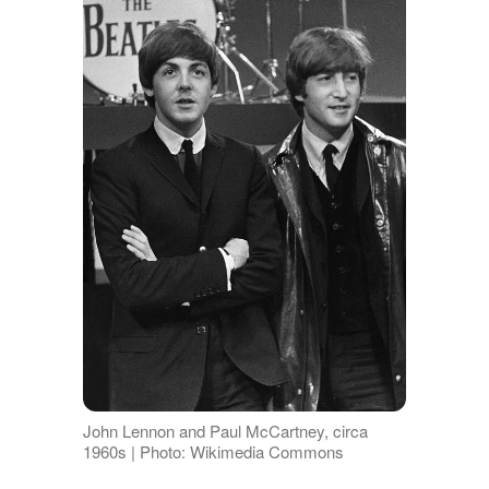
John Lennon and Paul McCartney, circa
1960s | Photo: Wikimedia Commons