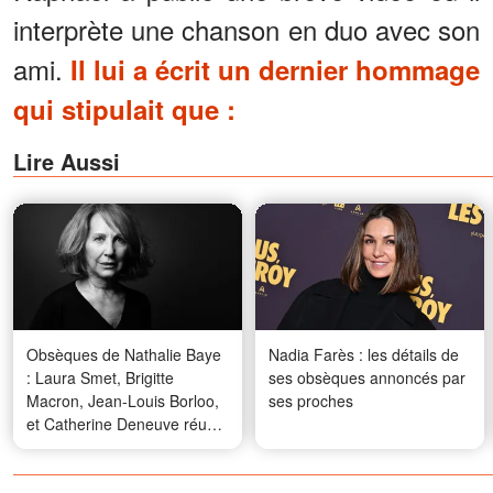
interprète une chanson en duo avec son
ami.
Il lui a écrit un dernier hommage
qui stipulait que :
Lire Aussi
Obsèques de Nathalie Baye
Nadia Farès : les détails de
: Laura Smet, Brigitte
ses obsèques annoncés par
Macron, Jean-Louis Borloo,
ses proches
et Catherine Deneuve réunis
pour un dernier adieu