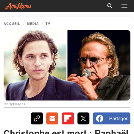
ACCUEIL
MEDIA
TV
GettyImages
Partager
Christophe est mort : Raphaël