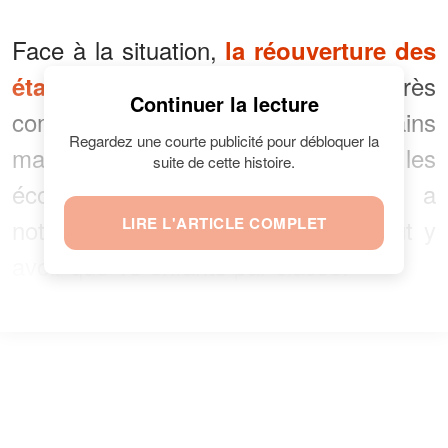
Face à la situation,
la réouverture des
s'avère très
établissements scolaires
Continuer la lecture
compliquée. D'autant plus que certains
Regardez une courte publicité pour débloquer la
maires sont contre l’idée de rouvrir les
suite de cette histoire.
écoles aussi précipitamment. Il a
notamment été décrété qu’il ne peut y
LIRE L'ARTICLE COMPLET
avoir que 15 enfants par classe.