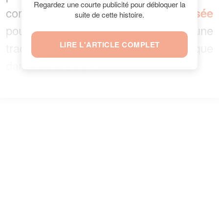
Regardez une courte publicité pour débloquer la
connaître
gardent une forte pensée
suite de cette histoire.
pour le comédien. Il aura laissé une
trace aussi bien dans le théâtre que
LIRE L'ARTICLE COMPLET
dans le doublage.