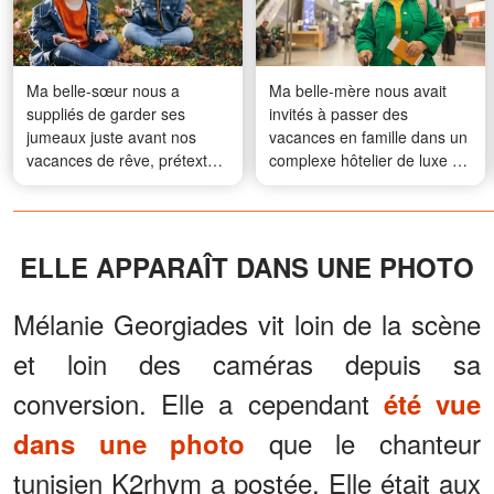
Ma belle-sœur nous a
Ma belle-mère nous avait
suppliés de garder ses
invités à passer des
jumeaux juste avant nos
vacances en famille dans un
vacances de rêve, prétextant
complexe hôtelier de luxe - À
qu’elle était malade et qu’elle
l'aéroport, elle a prétendu
craignait qu’ils ne tombent
avoir « perdu » mon billet, ce
malades eux aussi – mais sa
qui m'empêchait de les
véritable motivation était
accompagner, mais ce que
ELLE APPARAÎT DANS UNE PHOTO
bien pire
mon beau-père a révélé
ensuite a stupéfié tout le
Mélanie Georgiades vit loin de la scène
monde
et loin des caméras depuis sa
conversion. Elle a cependant
été vue
que le chanteur
dans une photo
tunisien K2rhym a postée. Elle était aux