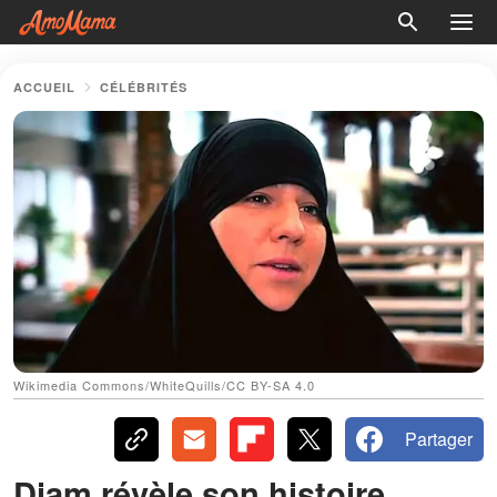
ACCUEIL
CÉLÉBRITÉS
Wikimedia Commons/WhiteQuills/CC BY-SA 4.0
Partager
Diam révèle son histoire