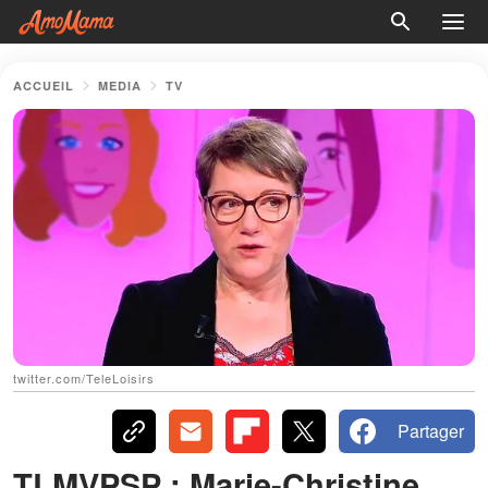
ACCUEIL
MEDIA
TV
twitter.com/TeleLoisirs
Partager
TLMVPSP : Marie-Christine