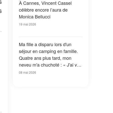
s
À Cannes, Vincent Cassel
s
célèbre encore l’aura de
Monica Bellucci
19 mai 2026
Ma fille a disparu lors d'un
séjour en camping en famille.
Quatre ans plus tard, mon
neveu m'a chuchoté : « J'ai vu
ce qui s'est réellement passé
08 mai 2026
cette nuit-là. Elle ne s'est pas
simplement perdue. »