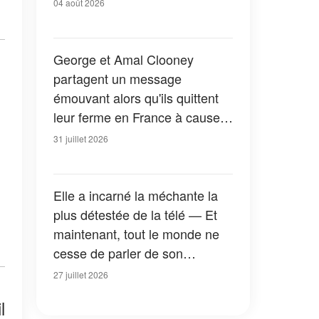
04 août 2026
George et Amal Clooney
partagent un message
émouvant alors qu'ils quittent
leur ferme en France à cause
des feux de forêt — Tous les
31 juillet 2026
détails
Elle a incarné la méchante la
plus détestée de la télé — Et
maintenant, tout le monde ne
cesse de parler de son
apparition dans la nouvelle
27 juillet 2026
version de « La Petite Maison
l
dans la prairie » — Photos