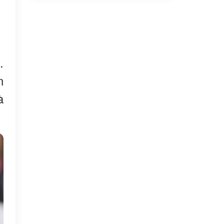
.
é
n
à