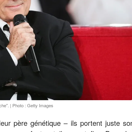
he". | Photo : Getty Images
leur père génétique – ils portent juste so