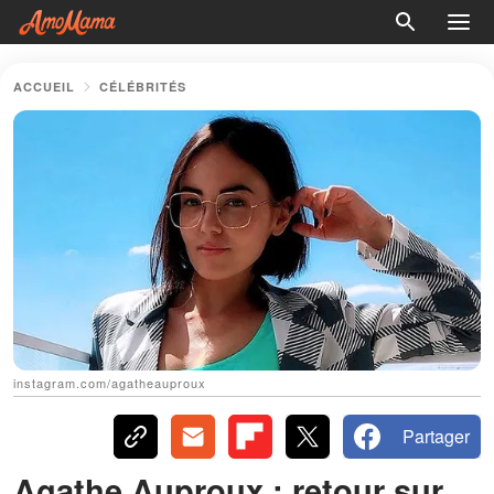
ACCUEIL
CÉLÉBRITÉS
instagram.com/agatheauproux
Partager
Agathe Auproux : retour sur