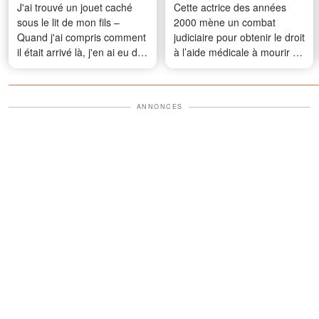
J'ai trouvé un jouet caché
Cette actrice des années
sous le lit de mon fils –
2000 mène un combat
Quand j'ai compris comment
judiciaire pour obtenir le droit
il était arrivé là, j'en ai eu des
à l’aide médicale à mourir —
frissons
De qui s’agit-il ?
ANNONCES