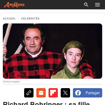
ACCUEIL
CÉLÉBRITÉS
GettyImages
Partager
Richard Bohringer : sa fille