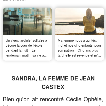
Un vieux jardinier solitaire a
Ma femme nous a quittés,
décoré la cour de l'école
moi et nos cinq enfants, pour
pendant la nuit – Le
son patron – Cinq ans plus
lendemain matin, sa vie a
tard, elle est revenue et m'a
basculé
dit : « Tu dois écouter ce que
je vais te dire… sinon tu le
regretteras »
SANDRA, LA FEMME DE JEAN
CASTEX
Bien qu'on ait rencontré Cécile Ophèle,