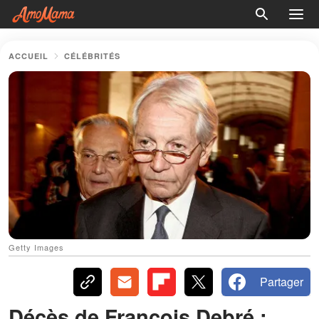
ACCUEIL
CÉLÉBRITÉS
Getty Images
Partager
Décès de François Debré :