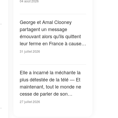
04 août 2026
George et Amal Clooney
partagent un message
émouvant alors qu'ils quittent
leur ferme en France à cause
des feux de forêt — Tous les
31 juillet 2026
détails
Elle a incarné la méchante la
plus détestée de la télé — Et
maintenant, tout le monde ne
cesse de parler de son
apparition dans la nouvelle
27 juillet 2026
version de « La Petite Maison
dans la prairie » — Photos