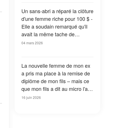
Un sans-abri a réparé la clôture
d'une femme riche pour 100 $ -
Elle a soudain remarqué qu'il
avait la même tache de
naissance qu'elle
04 mars 2026
La nouvelle femme de mon ex
a pris ma place à la remise de
diplôme de mon fils – mais ce
que mon fils a dit au micro l'a
fait baisser la tête devant tout
16 juin 2026
le monde