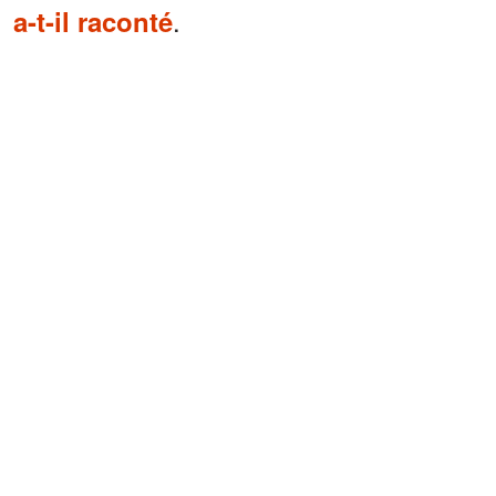
.
a-t-il raconté