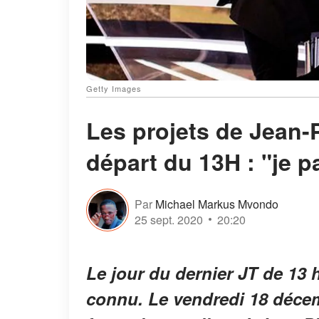
Getty Images
Les projets de Jean-
départ du 13H : "je 
Par
Michael Markus Mvondo
25 sept. 2020
20:20
Le jour du dernier JT de 13 
connu. Le vendredi 18 décem