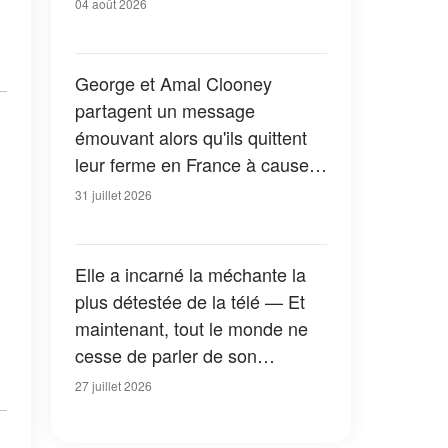
04 août 2026
George et Amal Clooney
partagent un message
émouvant alors qu'ils quittent
leur ferme en France à cause
des feux de forêt — Tous les
31 juillet 2026
détails
Elle a incarné la méchante la
plus détestée de la télé — Et
maintenant, tout le monde ne
cesse de parler de son
apparition dans la nouvelle
27 juillet 2026
version de « La Petite Maison
dans la prairie » — Photos