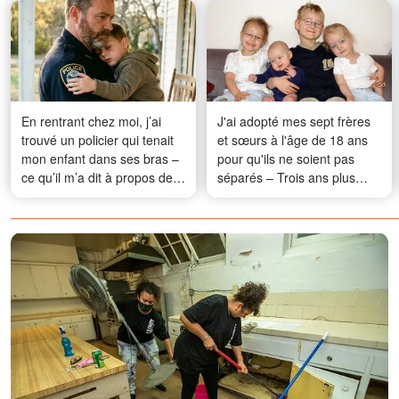
En rentrant chez moi, j’ai
J'ai adopté mes sept frères
trouvé un policier qui tenait
et sœurs à l'âge de 18 ans
mon enfant dans ses bras –
pour qu'ils ne soient pas
ce qu’il m’a dit à propos de
séparés – Trois ans plus
mon fils aîné a bouleversé
tard, mon plus jeune frère
toute ma vie
m'a remis une photo qui
révélait ce qui était
réellement arrivé à nos
parents