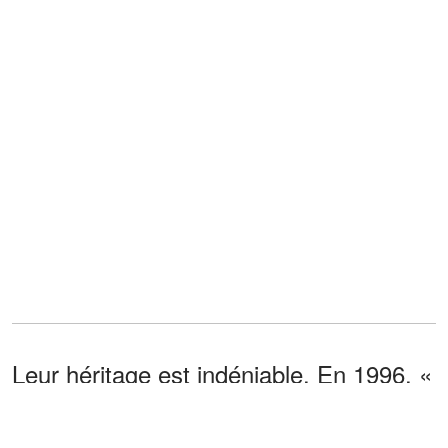
Leur héritage est indéniable. En 1996, «
Wannabe » a fait une entrée
fracassante dans les charts, devenant