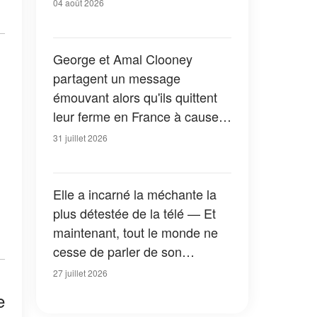
04 août 2026
George et Amal Clooney
partagent un message
émouvant alors qu'ils quittent
leur ferme en France à cause
des feux de forêt — Tous les
31 juillet 2026
détails
Elle a incarné la méchante la
plus détestée de la télé — Et
maintenant, tout le monde ne
cesse de parler de son
apparition dans la nouvelle
27 juillet 2026
version de « La Petite Maison
e
dans la prairie » — Photos