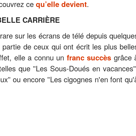
écouvrez ce
.
qu’elle devient
BELLE CARRIÈRE
z rare sur les écrans de télé depuis quelque
partie de ceux qui ont écrit les plus belle
ffet, elle a connu un
grâce 
franc succès
telles que ʺLes Sous-Doués en vacancesʺ
uxʺ ou encore ʺLes cigognes n'en font qu'