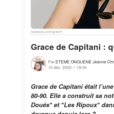
facebook.com/grdc01
Grace de Capitani : q
Par
ETEME ONGUENE Jeanne Chris
10 déc. 2020
19:30
Grace de Capitani était l’u
80-90. Elle a construit sa n
Douésʺ et ʺLes Ripouxʺ dans 
devenue depuis lors ?