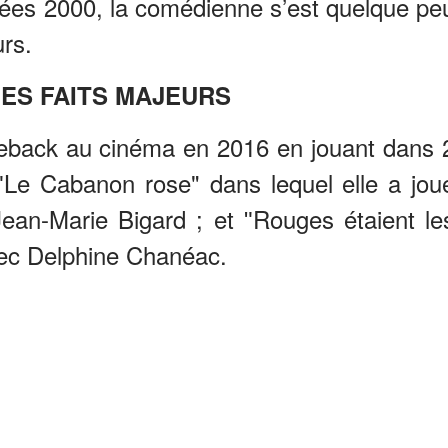
ées 2000, la comédienne s’est quelque pe
urs.
ES FAITS MAJEURS
eback au cinéma en 2016 en jouant dans 
ʺLe Cabanon rose" dans lequel elle a jou
ean-Marie Bigard ; et ʺRouges étaient le
avec Delphine Chanéac.