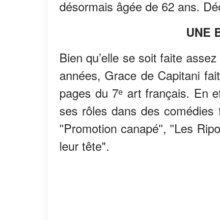
désormais âgée de 62 ans. D
UNE 
Bien qu’elle se soit faite asse
années, Grace de Capitani fait 
pages du 7ᵉ art français. En e
ses rôles dans des comédies 
ʺPromotion canapéʺ, ʺLes Ripo
leur tête".