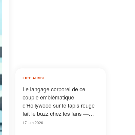
LIRE AUSSI
Le langage corporel de ce
couple emblématique
d'Hollywood sur le tapis rouge
fait le buzz chez les fans —
Des photos de leur enfance à
17 juin 2026
aujourd'hui