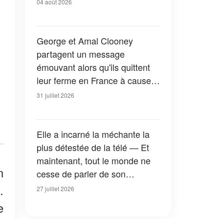
04 août 2026
George et Amal Clooney
partagent un message
émouvant alors qu'ils quittent
leur ferme en France à cause
des feux de forêt — Tous les
31 juillet 2026
détails
Elle a incarné la méchante la
plus détestée de la télé — Et
maintenant, tout le monde ne
n
cesse de parler de son
apparition dans la nouvelle
.
27 juillet 2026
version de « La Petite Maison
e
dans la prairie » — Photos