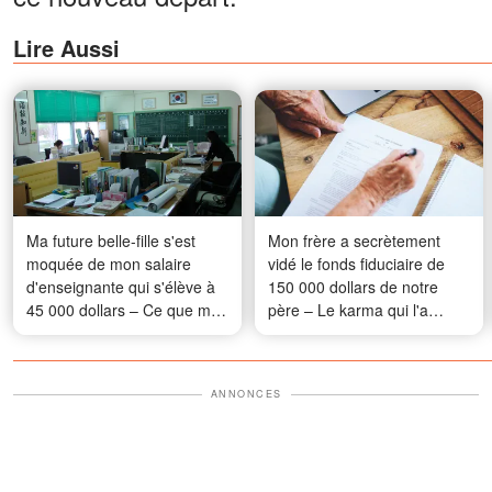
Lire Aussi
Ma future belle-fille s'est
Mon frère a secrètement
moquée de mon salaire
vidé le fonds fiduciaire de
d'enseignante qui s'élève à
150 000 dollars de notre
45 000 dollars – Ce que mon
père – Le karma qui l'a
fils a fait ensuite a laissé tout
frappé lors de la lecture du
le monde sans voix
testament a laissé tout le
monde bouche bée
ANNONCES