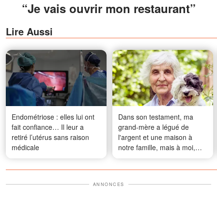
“Je vais ouvrir mon restaurant”
Lire Aussi
Endométriose : elles lui ont
Dans son testament, ma
fait confiance… Il leur a
grand-mère a légué de
retiré l’utérus sans raison
l'argent et une maison à
médicale
notre famille, mais à moi,
elle a laissé son vieux chien
– Après avoir trouvé un mot
et une clé dans son collier,
ANNONCES
j'ai eu un choc