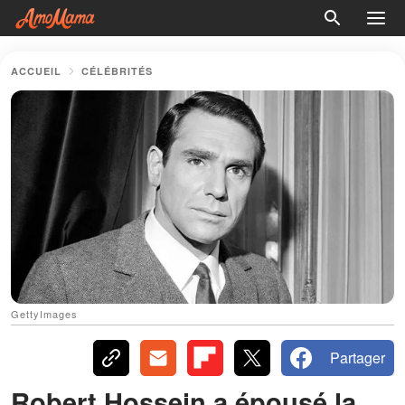
ACCUEIL
CÉLÉBRITÉS
GettyImages
Partager
Robert Hossein a épousé la