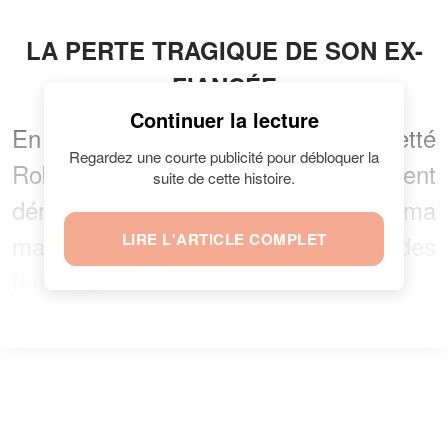
LA PERTE TRAGIQUE DE SON EX-
FIANCÉE
Continuer la lecture
En 93 ans d’existence, le regretté
Regardez une courte publicité pour débloquer la
Robert Hossein ne s’est pas seulement
suite de cette histoire.
démarqué par sa carrière au cinéma
mais aussi par sa romance avec des
LIRE L'ARTICLE COMPLET
femmes.