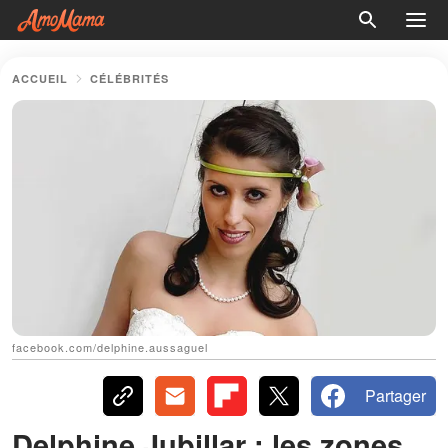
ACCUEIL
CÉLÉBRITÉS
facebook.com/delphine.aussaguel
Partager
Delphine Jubillar : les zones