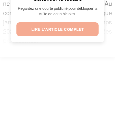
ne fait pas du tout négligée. Au
Regardez une courte publicité pour débloquer la
contraire, cette mode est plus que
suite de cette histoire.
jamais d’actualité pour le printemps
2021, encore plus que lors des années
LIRE L'ARTICLE COMPLET
précédentes.