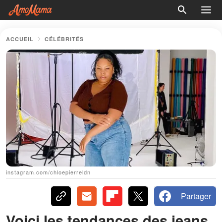
ACCUEIL
CÉLÉBRITÉS
instagram.com/chloepierreldn
Partager
Voici les tendances des jeans