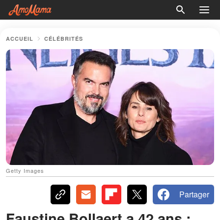
ACCUEIL
CÉLÉBRITÉS
Getty Images
Partager
Faustine Bollaert a 42 ans :