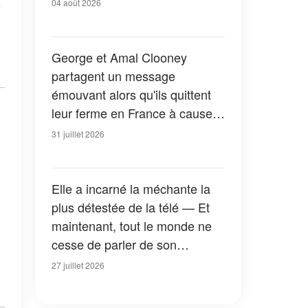
04 août 2026
George et Amal Clooney
partagent un message
émouvant alors qu'ils quittent
leur ferme en France à cause
des feux de forêt — Tous les
31 juillet 2026
détails
Elle a incarné la méchante la
plus détestée de la télé — Et
maintenant, tout le monde ne
cesse de parler de son
apparition dans la nouvelle
27 juillet 2026
version de « La Petite Maison
dans la prairie » — Photos