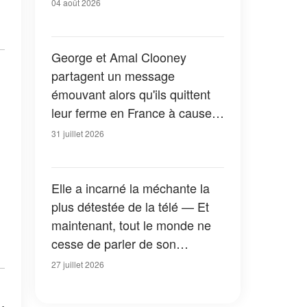
04 août 2026
George et Amal Clooney
partagent un message
émouvant alors qu'ils quittent
leur ferme en France à cause
des feux de forêt — Tous les
31 juillet 2026
détails
Elle a incarné la méchante la
plus détestée de la télé — Et
maintenant, tout le monde ne
cesse de parler de son
apparition dans la nouvelle
27 juillet 2026
version de « La Petite Maison
dans la prairie » — Photos