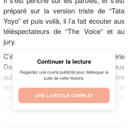
Il s’est penché sur les paroles, et s’est
préparé sur la version triste de “Tata
Yoyo” et puis voilà, il l’a fait écouter aux
téléspectateurs de “The Voice” et au
jury.
C’était une réussite totale, et Valérie
Continuer la lecture
Damidot l’a aimé. En effet, pour ceux
Regardez une courte publicité pour débloquer la
qui ne le savent pas, cette dernière
suite de cette histoire.
éprouve une grande admiration pour le
candidat et ne manquait pas de le
LIRE L'ARTICLE COMPLET
féliciter pour ses performances.