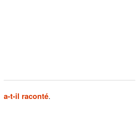
.
a-t-il raconté