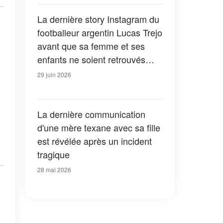
La dernière story Instagram du
footballeur argentin Lucas Trejo
avant que sa femme et ses
enfants ne soient retrouvés
sous les décombres du
29 juin 2026
tremblement de terre
La dernière communication
d'une mère texane avec sa fille
est révélée après un incident
tragique
28 mai 2026