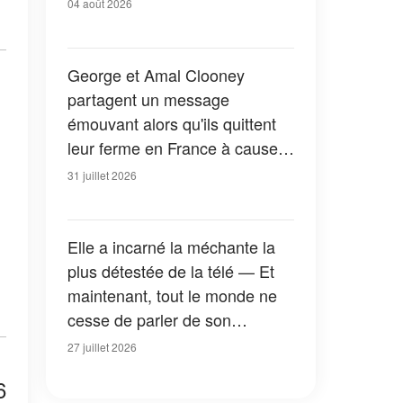
04 août 2026
George et Amal Clooney
partagent un message
émouvant alors qu'ils quittent
leur ferme en France à cause
des feux de forêt — Tous les
31 juillet 2026
détails
Elle a incarné la méchante la
plus détestée de la télé — Et
maintenant, tout le monde ne
cesse de parler de son
apparition dans la nouvelle
27 juillet 2026
version de « La Petite Maison
6
dans la prairie » — Photos