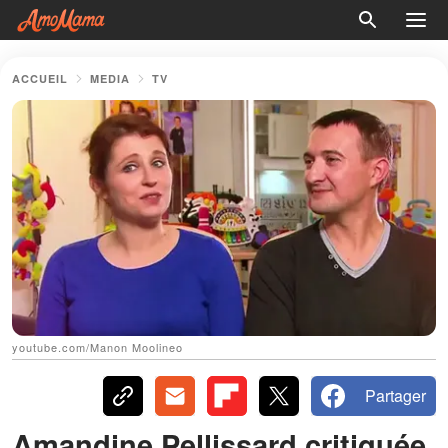
ACCUEIL
MEDIA
TV
youtube.com/Manon Moolineo
Partager
Amandine Pellissard critiquée