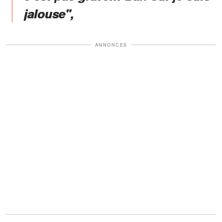
jalouse",
ANNONCES