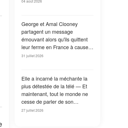
04 août 2026
George et Amal Clooney
partagent un message
émouvant alors qu'ils quittent
leur ferme en France à cause
des feux de forêt — Tous les
31 juillet 2026
détails
Elle a incarné la méchante la
plus détestée de la télé — Et
maintenant, tout le monde ne
cesse de parler de son
apparition dans la nouvelle
27 juillet 2026
version de « La Petite Maison
e
dans la prairie » — Photos